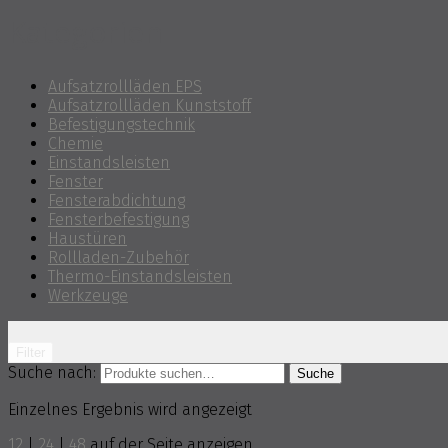
Kategorien
Aufsatzrollläden EPS
Aufsatzrollläden Kunststoff
Befestigungstechnik
Chemie
Einstandsleisten
Fenster
Fensterabdichtung
Fensterbefestigung
Haustüren
Rollladen-Zubehör
Thermo-Einstandsleisten
Werkzeuge
Filter
Suche nach:
Suche
Einzelnes Ergebnis wird angezeigt
12
|
24
|
48
auf der Seite anzeigen