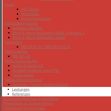
Türen
PVC-Türen
Holztüren
Aluminiumtüren
Rolllädensysteme
Aufsatzrollläden
Beck & Heun Rollladen Roka Compact 2
Beck & Heun Rollladen Airfox
Fassaden
MB-SR 50 N / MB-SR 50 N HI
Wintergärten
MB-WG 60
Terrassensysteme
Hebe-Schiebe HS
Parallel-Schiebe-Kipp PSK
Faltanlagen
Gebäudeautomation
Tahoma – Smart Home-System
Leistungen
Referenzen
Betreutes Wohnen in Karlsfeld
Pflegeheim in Durmersheim
Pflegeheim in Knetzgau