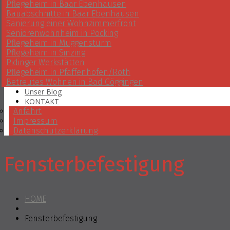
Pflegeheim in Baar Ebenhausen
Bauabschnitte in Baar Ebenhausen
Sanierung einer Wohnzimmerfront
Seniorenwohnheim in Pocking
Pflegeheim in Muggensturm
Pflegeheim in Sinzing
Pidinger Werkstätten
Pflegeheim in Pfaffenhofen/Roth
Betreutes Wohnen in Bad Göggingen
Unser Blog
KONTAKT
Anfahrt
Impressum
Datenschutzerklärung
Fensterbefestigung
HOME
Fensterbefestigung