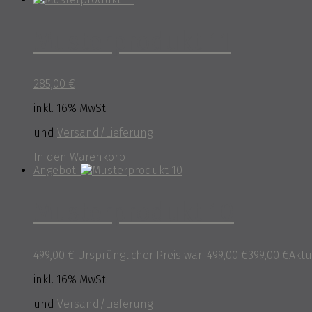
Musterprodukt 11
285,00
€
inkl. 16% MwSt.
und
Versand/Lieferung
In den Warenkorb
Angebot!
Musterprodukt 10
499,00
€
Ursprünglicher Preis war: 499,00 €
399,00
€
Aktue
inkl. 16% MwSt.
und
Versand/Lieferung