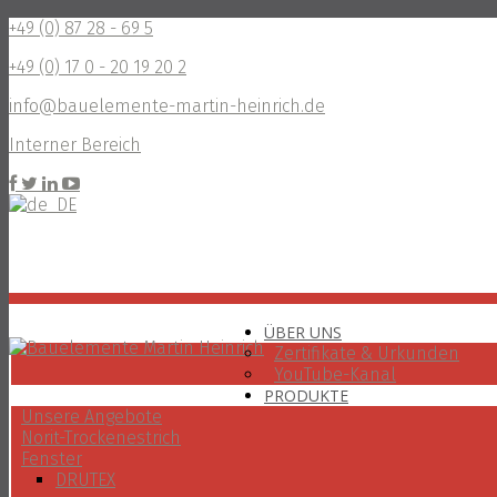
+49 (0) 87 28 - 69 5
+49 (0) 17 0 - 20 19 20 2
info@bauelemente-martin-heinrich.de
Interner Bereich
ÜBER UNS
Zertifikate & Urkunden
YouTube-Kanal
PRODUKTE
Unsere Angebote
Norit-Trockenestrich
Fenster
DRUTEX