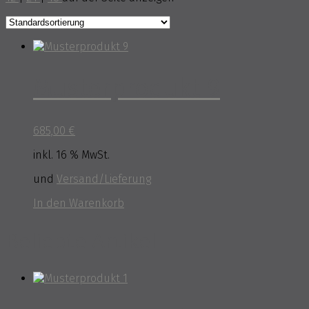
Musterprodukt 9
685,00
€
inkl. 16 % MwSt.
und
Versand/Lieferung
In den Warenkorb
Beliebte Artikel