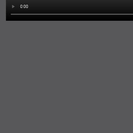
Fassaden MB-SR 50 N / MB-SR 50 N HI
Moderne Aluminium-Glaskonstruktionen, die sich durch hohe
Festigkeit und Beständigkeit auszeichnen.
Vorteile
• Moderne Architektur - die Säulen und Riegel ermöglichen den
Bau ästhetischer Fassaden mit schmalen Trennflächen.
• Hohe Dichtheits- und Wärmedämmungsparameter.
• Beständige und robuste Konstruktion dank hochwertigen