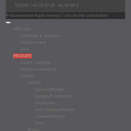
TELEFAX:
+49 (0) 87 28 - 94 99 90 6
© Bauelemente Martin Heinrich | Alle Rechte vorbehalten
ÜBER UNS
Zertifikate & Urkunden
YouTube-Kanal
Back
PRODUKTE
Unsere Angebote
Norit-Trockenestrich
Fenster
DRUTEX
Kunststofffenster
Kunststoff-Alufenster
Holzfenster
Holz-Aluminiumfenster
Aluminiumfenster
Back
REHAU