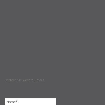
Aluminiumprofilen.
• Große Gestaltungsflexibilität erlaubt auch die technisch
anspruchsvollen Erwartungen der Bauherren, Planer und
Architekten zu erfüllen.
• Mit den Profilen von hohen Statikparametern können Wände in
vielen Formen gestaltet werden.
• Gestaltung nach Belieben und unterschiedlichste
Verglasungsvarianten, z.B. entspiegeltes Glas oder Sicherheitsglas.
• Reiche RAL-Farbpalette gibt großer Freiheit in der Ausgestaltung
von Fassaden.
Erfahren Sie weitere Details
Einen Kommentar schreiben