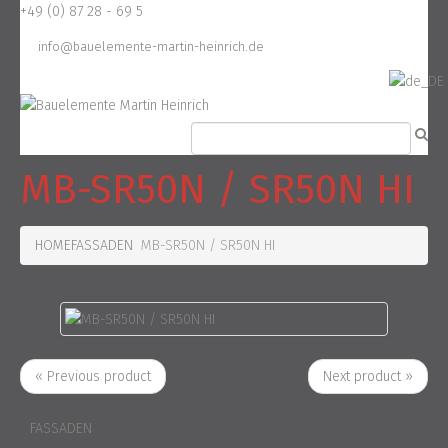
+49 (0) 87 28 - 69 5
info@bauelemente-martin-heinrich.de
MB-SR50N / SR50N HI
HOME
FASSADEN
MB-SR50N / SR50N HI
« Previous product
Next product »
FASSADEN