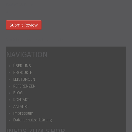
CAPTCHA Code
*
Noch keine Kommentare bis jetzt.
NAVIGATION
ÜBER UNS
PRODUKTE
LEISTUNGEN
REFERENZEN
BLOG
KONTAKT
ANFAHRT
Impressum
Datenschutzerklärung
INFOS ZUM SHOP