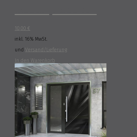
Musterprodukt 1
10,00
€
inkl. 16% MwSt.
und
Versand/Lieferung
In den Warenkorb