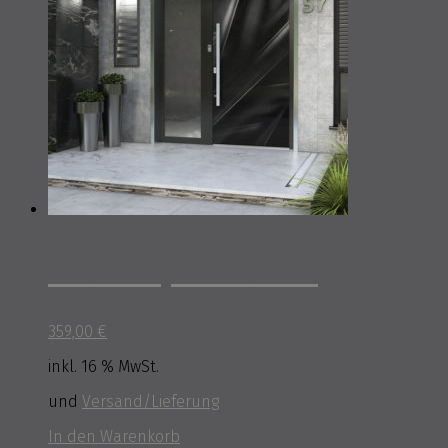
Musterprodukt 2
359,00
€
inkl. 16 % MwSt.
und
Versand/Lieferung
In den Warenkorb