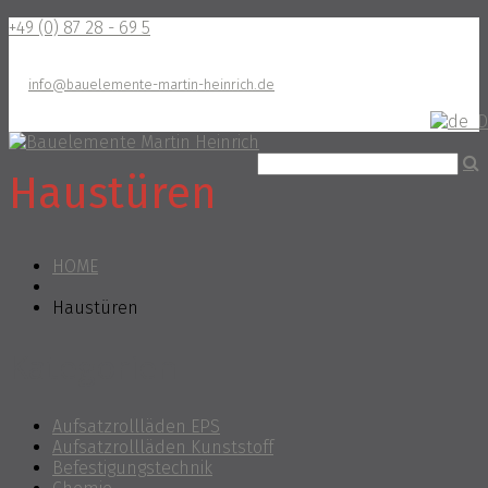
+49 (0) 87 28 - 69 5
info@bauelemente-martin-heinrich.de
Haustüren
HOME
Haustüren
Kategorien
Aufsatzrollläden EPS
Aufsatzrollläden Kunststoff
Befestigungstechnik