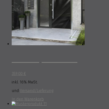
Musterprodukt 2
359,00
€
inkl. 16% MwSt.
und
Versand/Lieferung
In den Warenkorb