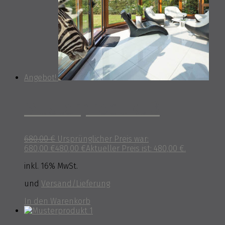
Angebot!
Musterprodukt 3
680,00
€
Ursprünglicher Preis war:
680,00 €
480,00
€
Aktueller Preis ist: 480,00 €.
inkl. 16% MwSt.
und
Versand/Lieferung
In den Warenkorb