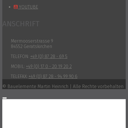
YOUTUBE
ANSCHRIFT
Mermooserstrasse 9
84552 Geratskirchen
TELEFON:
+49 (0) 87 28 - 69 5
MOBIL:
+49 (0) 17 0 - 20 19 20 2
TELEFAX:
+49 (0) 87 28 - 94 99 90 6
© Bauelemente Martin Heinrich | Alle Rechte vorbehalten