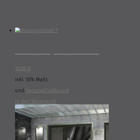
Beliebte Artikel
Musterprodukt 1
10,00
€
inkl. 16% MwSt.
und
Versand/Lieferung
In den Warenkorb