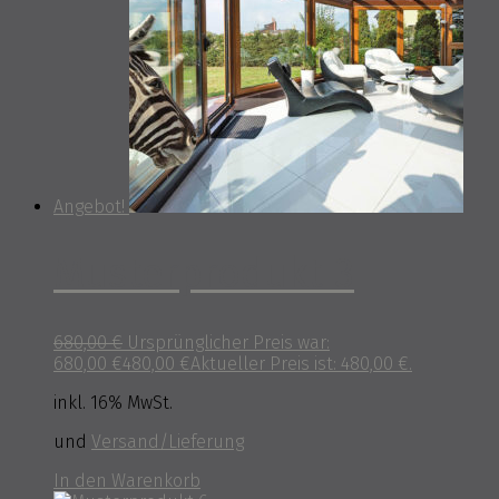
Angebot!
Musterprodukt 3
680,00
€
Ursprünglicher Preis war:
680,00 €
480,00
€
Aktueller Preis ist: 480,00 €.
inkl. 16% MwSt.
und
Versand/Lieferung
In den Warenkorb