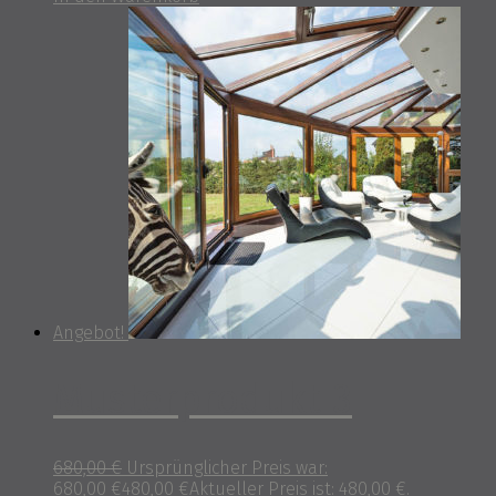
Angebot!
Musterprodukt 3
680,00
€
Ursprünglicher Preis war:
680,00 €
480,00
€
Aktueller Preis ist: 480,00 €.