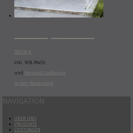
Musterprodukt 2
359,00
€
inkl. 16% MwSt.
und
Versand/Lieferung
In den Warenkorb
NAVIGATION
ÜBER UNS
PRODUKTE
LEISTUNGEN