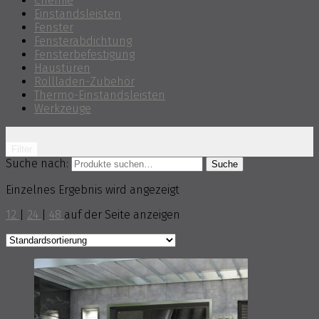
Chemie
Einstandsleisten
Fenster
Fensterabdichtung
Fensterbefestigung
Haustüren
Rollladen-Zubehör
Thermo-Einstandsleisten
Werkzeuge
Filter
Suche nach:
Suche
Einzelnes Ergebnis wird angezeigt
12
|
24
|
48
auf der Seite anzeigen