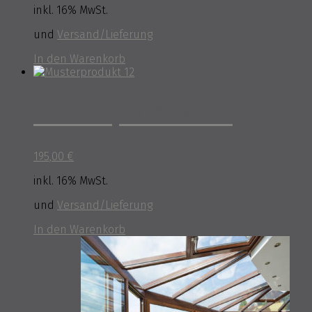
inkl. 16% MwSt.
und
Versand/Lieferung
In den Warenkorb
Musterprodukt 12
195,00
€
inkl. 16% MwSt.
und
Versand/Lieferung
In den Warenkorb