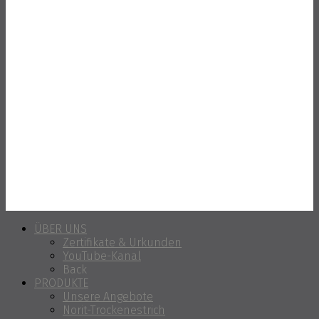
ÜBER UNS
Zertifikate & Urkunden
YouTube-Kanal
Back
PRODUKTE
Unsere Angebote
Norit-Trockenestrich