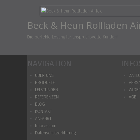
Beck & Heun Rollladen Ai
Die perfekte Lösung für anspruchsvolle Kunden!
NAVIGATION
INFO
ÜBER UNS
ZAHL
PRODUKTE
VERS
LEISTUNGEN
WIDE
REFERENZEN
AGB
BLOG
KONTAKT
ANFAHRT
Impressum
Datenschutzerklärung