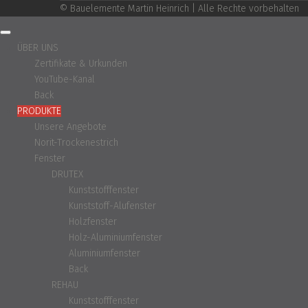
© Bauelemente Martin Heinrich | Alle Rechte vorbehalten
ÜBER UNS
Zertifikate & Urkunden
YouTube-Kanal
Back
PRODUKTE
Unsere Angebote
Norit-Trockenestrich
Fenster
DRUTEX
Kunststofffenster
Kunststoff-Alufenster
Holzfenster
Holz-Aluminiumfenster
Aluminiumfenster
Back
REHAU
Kunststofffenster