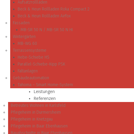
Aufsatzrollläden
Beck & Heun Rollladen Roka Compact 2
Beck & Heun Rollladen Airfox
Fassaden
MB-SR 50 N / MB-SR 50 N HI
Wintergärten
MB-WG 60
Terrassensysteme
Hebe-Schiebe HS
Parallel-Schiebe-Kipp PSK
Faltanlagen
Gebäudeautomation
Tahoma – Smart Home-System
Leistungen
Referenzen
Betreutes Wohnen in Karlsfeld
Pflegeheim in Durmersheim
Pflegeheim in Knetzgau
Pflegeheim in Baar Ebenhausen
Bauabschnitte in Baar Ebenhausen