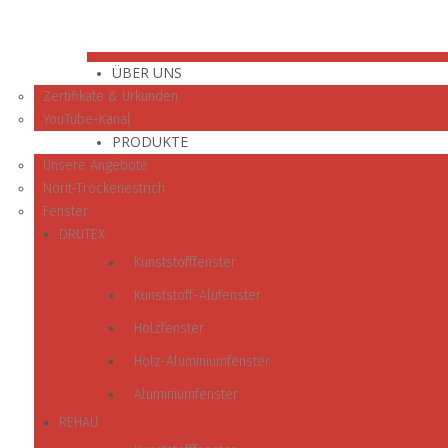
ÜBER UNS
Zertifikate & Urkunden
YouTube-Kanal
PRODUKTE
Unsere Angebote
Norit-Trockenestrich
Fenster
DRUTEX
Kunststofffenster
Kunststoff-Alufenster
Holzfenster
Holz-Aluminiumfenster
Aluminiumfenster
REHAU