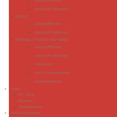
Kunststofffenster
Kunststoff-Alufenster
SCHÜCO
Kunststofffenster
Kunststoff-Alufenster
BAYERWALD FENSTER UND TÜREN
Kunststofffenster
Kunststoff-Alufenster
Holzfenster
Holz-Aluminiumfenster
Aluminiumfenster
Türen
PVC-Türen
Holztüren
Aluminiumtüren
Rolllädensysteme