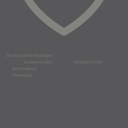
Zur Wunschliste hinzufügen
Kategorie:
Einstandsleisten
Schlagwort:
Einstandsleisten
Beschreibung
Bewertung
Beschreibung
Lorem Ipsum
is simply dummy text of the printing and typesetting
industry. Lorem Ipsum has been the industry's standard dummy
text ever since the 1500s, when an unknown printer took a galley of
type and scrambled it to make a type specimen book. It has
survived not only five centuries, but also the leap into electronic