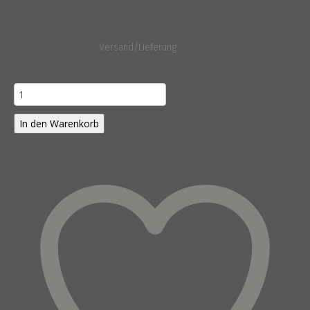
680,00
€
Ursprünglicher Preis war: 680,00 €
480,00
€
Aktueller
Preis ist: 480,00 €.
inkl. 16% MwSt.
und
Versand/Lieferung
Musterprodukt 3 Menge
In den Warenkorb