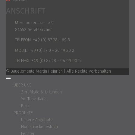
ANSCHRIFT
Mermooserstrasse 9
84552 Geratskirchen
TELEFON:
+49 (0) 87 28 - 69 5
MOBIL:
+49 (0) 17 0 - 20 19 20 2
TELEFAX:
+49 (0) 87 28 - 94 99 90 6
© Bauelemente Martin Heinrich | Alle Rechte vorbehalten
ÜBER UNS
Zertifikate & Urkunden
YouTube-Kanal
Back
PRODUKTE
Unsere Angebote
Norit-Trockenestrich
Fenster