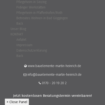
Pflegeheim in Sinzing
Pidinger Werkstätten
Pflegeheim in Pfaffenhofen/Roth
Betreutes Wohnen in Bad Göggingen
Back
Unser Blog
KONTAKT
Anfahrt
Impressum
Datenschutzerklärung
Back
www.bauelemente-martin-heinrich.de
info@bauelemente-martin-heinrich.de
0170 - 20 19 20 2
Jetzt kostenlosen Beratungstermin vereinbaren!
× Close Panel