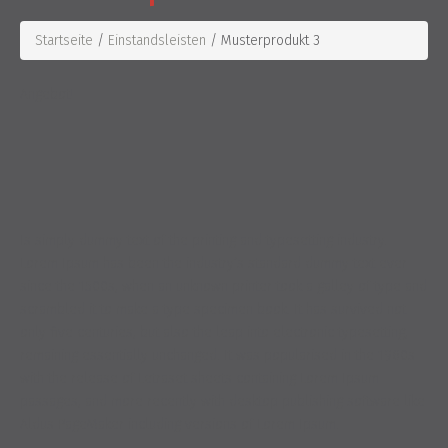
Startseite
/
Einstandsleisten
/ Musterprodukt 3
Angebot!
Is simply dummy text of the printing and typesetting industry.
Lorem Ipsum has been the industry’s standard dummy text ever
since the 1500s, when an unknown printer took a galley of type and
scrambled it to make a type specimen book. It has survived not
only five centuries, but also the leap into electronic typesetting,
remaining essentially unchanged. It was popularised in the 1960s
with the release of Letraset sheets containing Lorem Ipsum
passages, and more recently with desktop publishing software like
Aldus PageMaker including versions of Lorem Ipsum.