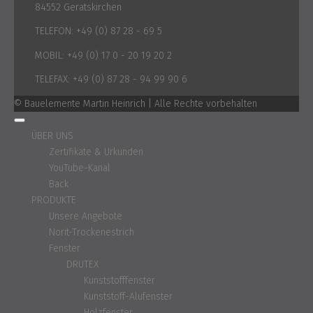
84552 Geratskirchen
TELEFON:
+49 (0) 87 28 - 69 5
MOBIL:
+49 (0) 17 0 - 20 19 20 2
TELEFAX:
+49 (0) 87 28 - 94 99 90 6
© Bauelemente Martin Heinrich | Alle Rechte vorbehalten
ÜBER UNS
Zertifikate & Urkunden
YouTube-Kanal
Back
PRODUKTE
Unsere Angebote
Norit-Trockenestrich
Fenster
DRUTEX
Kunststofffenster
Kunststoff-Alufenster
Holzfenster