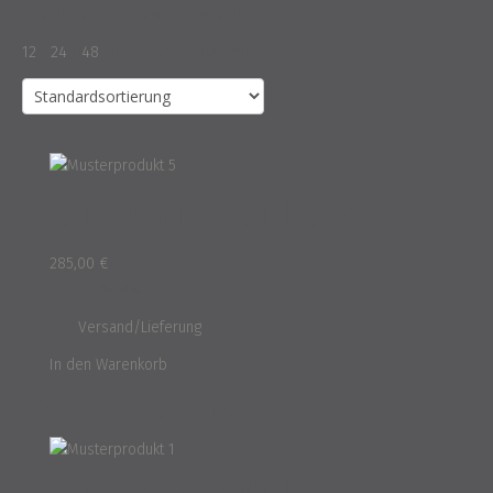
Einzelnes Ergebnis wird angezeigt
12
|
24
|
48
auf der Seite anzeigen
Musterprodukt 5
285,00
€
inkl. 16 % MwSt.
und
Versand/Lieferung
In den Warenkorb
Beliebte Artikel