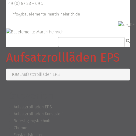
+49 (0) 87 28 - 69 5
info@bauelemente-martin-heinrich.de
Aufsatzrollläden EPS
HOME
Aufsatzrollläden EPS
Kategorien
Aufsatzrollläden EPS
Aufsatzrollläden Kunststoff
Befestigungstechnik
Chemie
Einstandsleisten