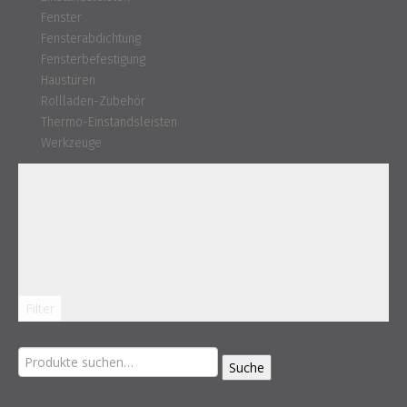
Fenster
Fensterabdichtung
Fensterbefestigung
Haustüren
Rollladen-Zubehör
Thermo-Einstandsleisten
Werkzeuge
Filter
Suche nach:
Suche