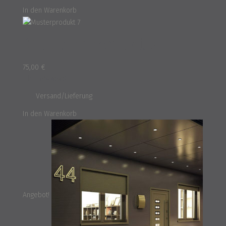
In den Warenkorb
Musterprodukt 7
75,00
€
inkl. 16% MwSt.
und
Versand/Lieferung
In den Warenkorb
Angebot!