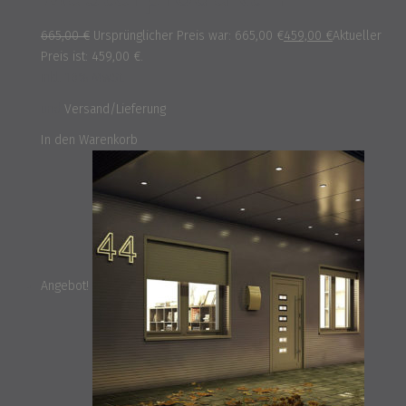
665,00
€
Ursprünglicher Preis war: 665,00 €
459,00
€
Aktueller
Preis ist: 459,00 €.
inkl. 16% MwSt.
und
Versand/Lieferung
In den Warenkorb
Angebot!