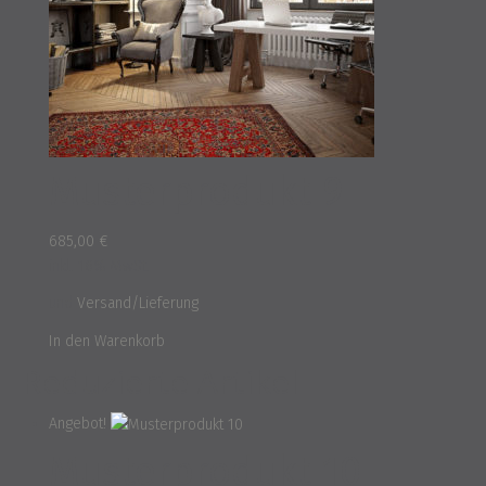
Musterprodukt 9
685,00
€
inkl. 16% MwSt.
und
Versand/Lieferung
In den Warenkorb
Reduzierte Artikel
Angebot!
Musterprodukt 10