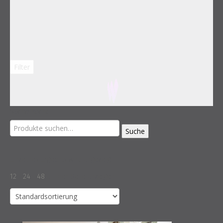
Filter
Suche nach:
Suche
Einzelnes Ergebnis wird angezeigt
12
|
24
|
48
auf der Seite anzeigen