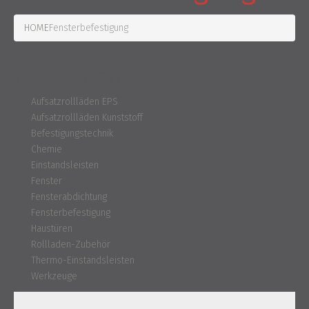
HOME
Fensterbefestigung
Kategorien
Aufsatzrollläden EPS
Aufsatzrollläden Kunststoff
Befestigungstechnik
Chemie
Einstandsleisten
Fenster
Fensterabdichtung
Fensterbefestigung
Haustüren
Rollladen-Zubehör
Thermo-Einstandsleisten
Werkzeuge