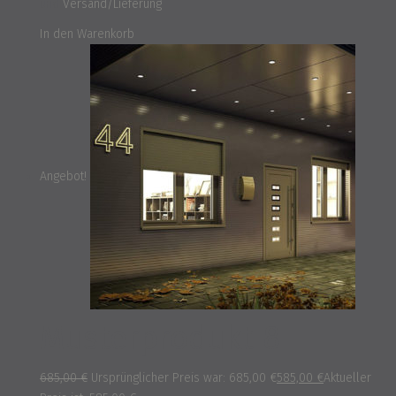
und
Versand/Lieferung
In den Warenkorb
Angebot!
Musterprodukt 8
685,00
€
Ursprünglicher Preis war: 685,00 €
585,00
€
Aktueller