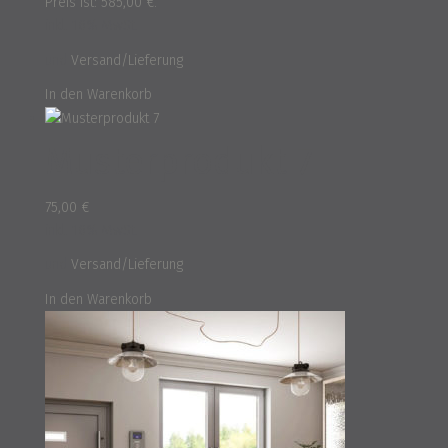
Preis ist: 585,00 €.
inkl. 16% MwSt.
und
Versand/Lieferung
In den Warenkorb
Musterprodukt 7
75,00
€
inkl. 16% MwSt.
und
Versand/Lieferung
In den Warenkorb