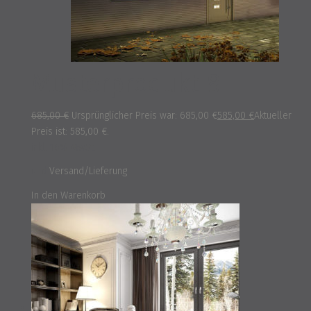
Musterprodukt 8
685,00
€
Ursprünglicher Preis war: 685,00 €
585,00
€
Aktueller
Preis ist: 585,00 €.
inkl. 16% MwSt.
und
Versand/Lieferung
In den Warenkorb