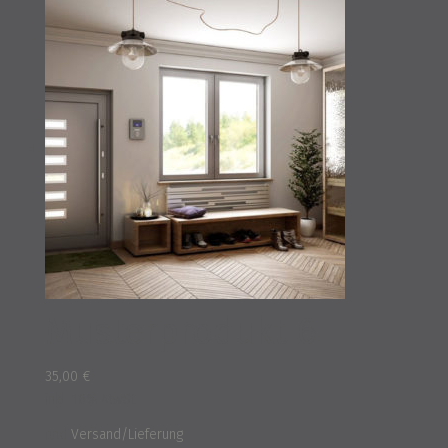
Musterprodukt 6
35,00
€
inkl. 16% MwSt.
und
Versand/Lieferung