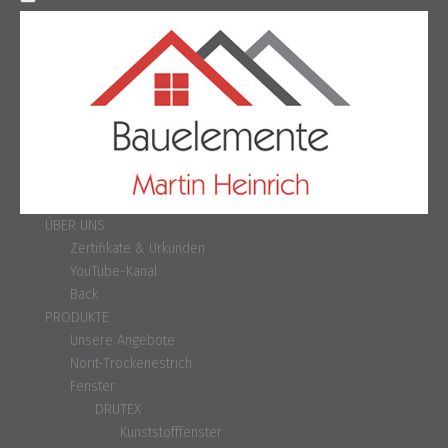
ÜBER UNS
Zertifikate & Urkunden
YouTube-Kanal
Back
PRODUKTE
Unsere Angebote
Norit-Trockenestrich
Fenster
DRUTEX
Kunststofffenster