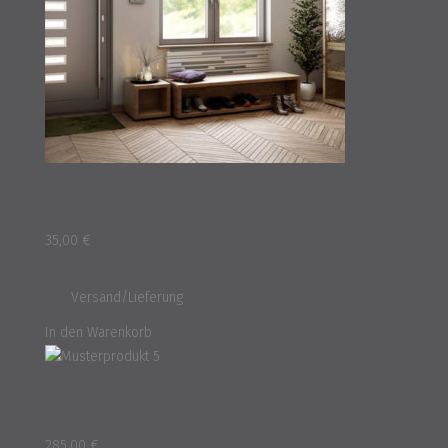
Musterprodukt 6
35,00
€
inkl. 16% MwSt.
und
Versand/Lieferung
In den Warenkorb
Musterprodukt 5
285,00
€