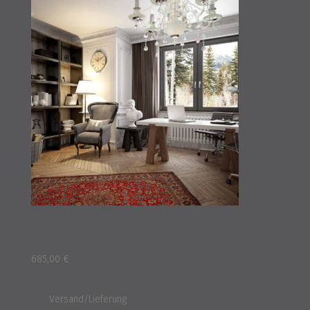
Musterprodukt 9
685,00
€
inkl. 16 % MwSt.
und
Versand/Lieferung