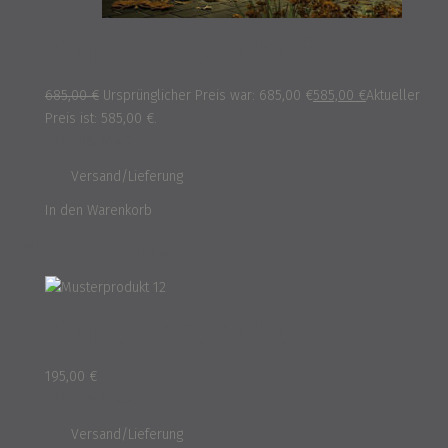
Musterprodukt 8
685,00
€
Ursprünglicher Preis war: 685,00 €
585,00
€
Aktueller
Preis ist: 585,00 €.
inkl. 16% MwSt.
und
Versand/Lieferung
In den Warenkorb
Neue Artikel
Musterprodukt 12
195,00
€
inkl. 16% MwSt.
und
Versand/Lieferung