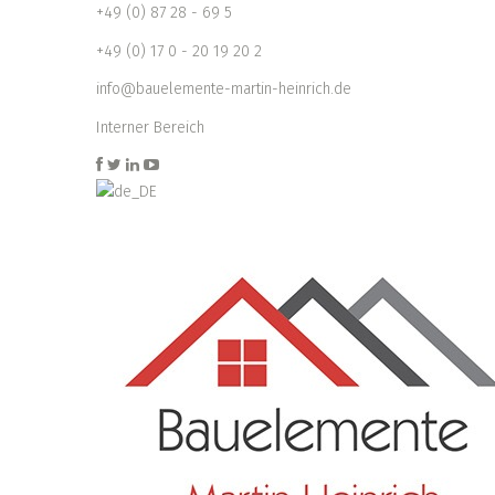
+49 (0) 87 28 - 69 5
+49 (0) 17 0 - 20 19 20 2
info@bauelemente-martin-heinrich.de
Interner Bereich