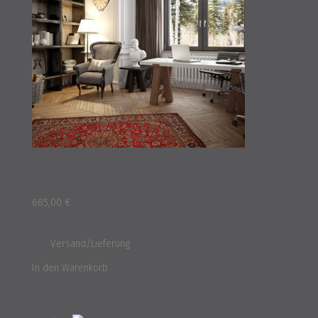
Musterprodukt 9
685,00
€
inkl. 16% MwSt.
und
Versand/Lieferung
In den Warenkorb
Reduzierte Artikel