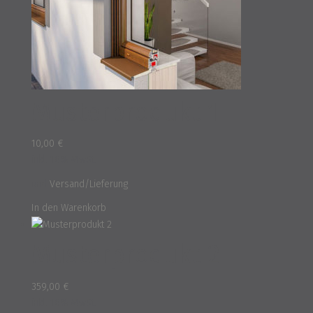
Musterprodukt 1
10,00
€
inkl. 16% MwSt.
und
Versand/Lieferung
In den Warenkorb
Musterprodukt 2
359,00
€
inkl. 16% MwSt.