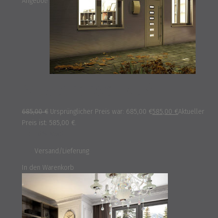
Angebot!
Musterprodukt 8
685,00
€
Ursprünglicher Preis war: 685,00 €
585,00
€
Aktueller
Preis ist: 585,00 €.
inkl. 16% MwSt.
und
Versand/Lieferung
In den Warenkorb