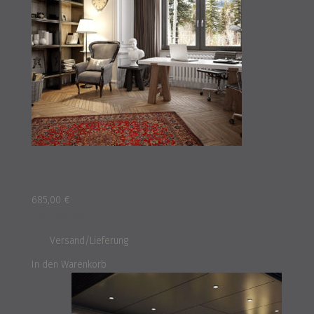
Musterprodukt 9
685,00
€
inkl. 16% MwSt.
und
Versand/Lieferung
In den Warenkorb