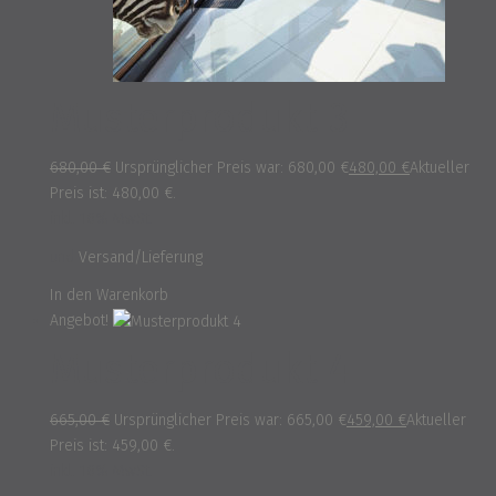
Musterprodukt 3
680,00
€
Ursprünglicher Preis war: 680,00 €
480,00
€
Aktueller
Preis ist: 480,00 €.
inkl. 16% MwSt.
und
Versand/Lieferung
In den Warenkorb
Angebot!
Musterprodukt 4
665,00
€
Ursprünglicher Preis war: 665,00 €
459,00
€
Aktueller
Preis ist: 459,00 €.
inkl. 16% MwSt.