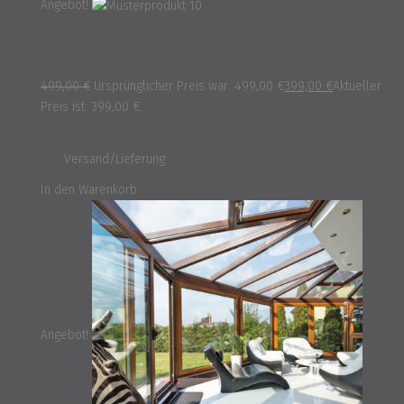
Angebot!
Musterprodukt 10
499,00
€
Ursprünglicher Preis war: 499,00 €
399,00
€
Aktueller
Preis ist: 399,00 €.
inkl. 16% MwSt.
und
Versand/Lieferung
In den Warenkorb
Angebot!