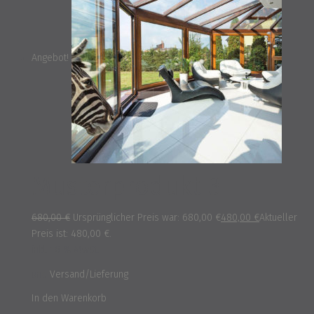
Angebot!
Musterprodukt 3
680,00
€
Ursprünglicher Preis war: 680,00 €
480,00
€
Aktueller
Preis ist: 480,00 €.
inkl. 16 % MwSt.
und
Versand/Lieferung
In den Warenkorb