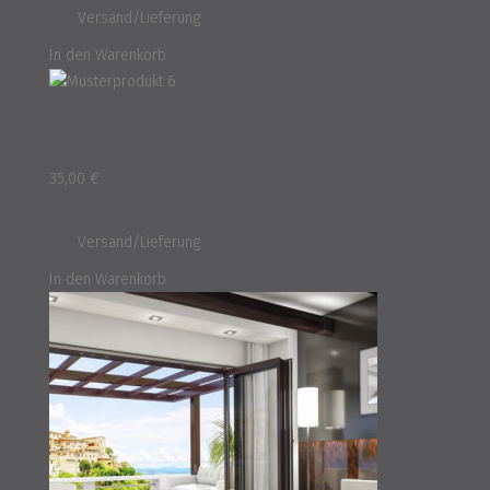
und
Versand/Lieferung
In den Warenkorb
Musterprodukt 6
35,00
€
inkl. 16% MwSt.
und
Versand/Lieferung
In den Warenkorb