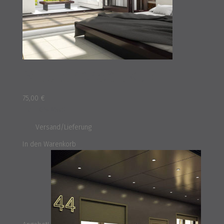
Musterprodukt 7
75,00
€
inkl. 16% MwSt.
und
Versand/Lieferung
In den Warenkorb