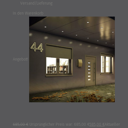
und
Versand/Lieferung
In den Warenkorb
Angebot!
Musterprodukt 8
685,00
€
Ursprünglicher Preis war: 685,00 €
585,00
€
Aktueller