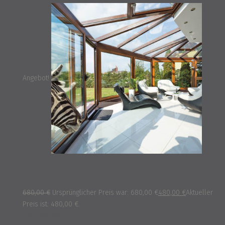
Angebot!
Musterprodukt 3
680,00
€
Ursprünglicher Preis war: 680,00 €
480,00
€
Aktueller
Preis ist: 480,00 €.
inkl. 16% MwSt.