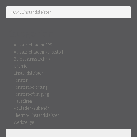
HOME
Einstandsleisten
Kategorien
Aufsatzrollläden EPS
Aufsatzrollläden Kunststoff
Befestigungstechnik
Chemie
Einstandsleisten
Fenster
Fensterabdichtung
Fensterbefestigung
Haustüren
Rollladen-Zubehör
Thermo-Einstandsleisten
Werkzeuge