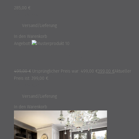
285,00
€
inkl. 16% MwSt.
und
Versand/Lieferung
In den Warenkorb
Angebot!
Musterprodukt 10
499,00
€
Ursprünglicher Preis war: 499,00 €
399,00
€
Aktueller
Preis ist: 399,00 €.
inkl. 16% MwSt.
und
Versand/Lieferung
In den Warenkorb