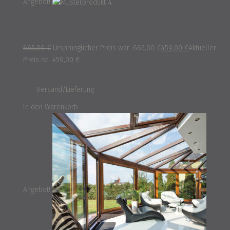
Angebot!
Musterprodukt 4
665,00
€
Ursprünglicher Preis war: 665,00 €
459,00
€
Aktueller
Preis ist: 459,00 €.
inkl. 16% MwSt.
und
Versand/Lieferung
In den Warenkorb
Angebot!