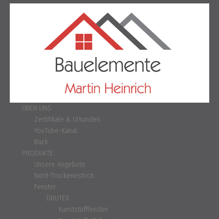
ÜBER UNS
Zertifikate & Urkunden
YouTube-Kanal
Back
PRODUKTE
Unsere Angebote
Norit-Trockenestrich
Fenster
DRUTEX
Kunststofffenster