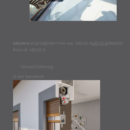
Musterprodukt 3
680,00
€
Ursprünglicher Preis war: 680,00 €
480,00
€
Aktueller
Preis ist: 480,00 €.
inkl. 16% MwSt.
und
Versand/Lieferung
In den Warenkorb