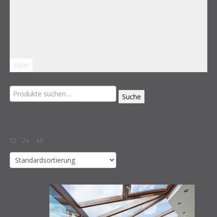
Filter
Suche nach:
Suche
Einzelnes Ergebnis wird angezeigt
12
|
24
|
48
auf der Seite anzeigen