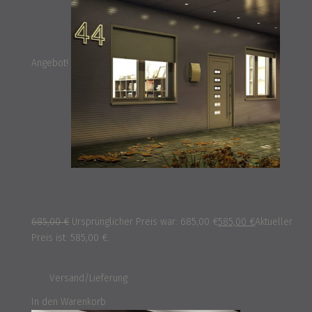
Angebot!
Musterprodukt 8
685,00
€
Ursprünglicher Preis war: 685,00 €
585,00
€
Aktueller
Preis ist: 585,00 €.
inkl. 16% MwSt.
und
Versand/Lieferung
In den Warenkorb