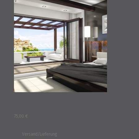
Musterprodukt 7
75,00
€
inkl. 16% MwSt.
und
Versand/Lieferung