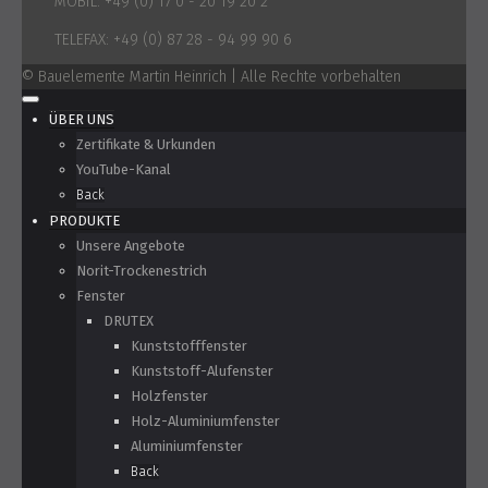
MOBIL:
+49 (0) 17 0 - 20 19 20 2
TELEFAX:
+49 (0) 87 28 - 94 99 90 6
© Bauelemente Martin Heinrich | Alle Rechte vorbehalten
ÜBER UNS
Zertifikate & Urkunden
YouTube-Kanal
Back
PRODUKTE
Unsere Angebote
Norit-Trockenestrich
Fenster
DRUTEX
Kunststofffenster
Kunststoff-Alufenster
Holzfenster
Holz-Aluminiumfenster
Aluminiumfenster
Back