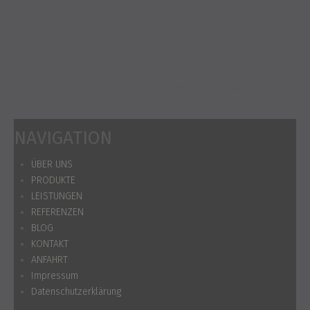
um somit immer auf dem neuesten Stand zu bleiben und ganz
einfach und unkompliziert - 24 Stunden am Tag nach Herz und
Laune eine bestimmte Auswahl unserer Bauelemente über unseren
Online-Shop bestellen.
Wir wünschen Ihnen viel Spaß auf unserer Internetseite und
demnächst auch in unserem Online-Shop!
NAVIGATION
ÜBER UNS
PRODUKTE
LEISTUNGEN
REFERENZEN
BLOG
KONTAKT
ANFAHRT
Impressum
Datenschutzerklärung