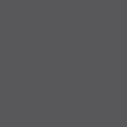
HERZLICH WILLKOMMEN bei
Bauelemente Martin Heinrich in
Geratskirchen
Unser Betrieb zeichnet sich durch Tradition und ehrliches
Handwerk aus. Mit viel Liebe zum Detail und mit sauberer
Handwerksarbeit übernehmen wir gerne die Lieferung und Montage
von Fenstern, Haustüren, Rollladen und Wintergärten. Auch in
Sachen Renovierung stellen wir uns auf Ihre Anforderungen ein und
beraten Sie umfassend zu einer energetischen Sanierung nach den
neuesten EnEV- und KFW-Programmen.
Unser neuer Internetauftritt strahlt in einem neuen Design und
verfügt demnächst auch über einen Online-Shop.
Neben einer neuen Struktur, einem responsiven Webdesign (für
alle mobilen Endgeräte) und neuem grafischen Konzept, können
Sie zukünftig unsere Produkte kommentieren, damit wir noch
besser auf Ihre Bedürfnisse eingehen können. Desweiteren können
Sie uns auf den sozialen Netzwerken und auf unserem Blog folgen,