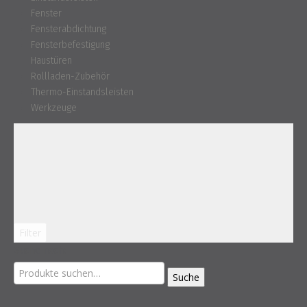
Fenster
Fensterabdichtung
Fensterbefestigung
Haustüren
Rollladen-Zubehör
Thermo-Einstandsleisten
Werkzeuge
Filter
Suche nach:
Suche