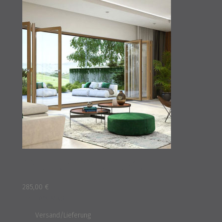
Musterprodukt 5
285,00
€
inkl. 16% MwSt.
und
Versand/Lieferung