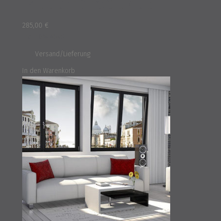
Musterprodukt 5
285,00
€
inkl. 16% MwSt.
und
Versand/Lieferung
In den Warenkorb