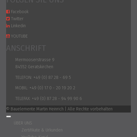
Facebook
Twitter
Linkedin
YOUTUBE
ANSCHRIFT
Mermooserstrasse 9
84552 Geratskirchen
TELEFON:
+49 (0) 87 28 - 69 5
MOBIL:
+49 (0) 17 0 - 20 19 20 2
TELEFAX:
+49 (0) 87 28 - 94 99 90 6
© Bauelemente Martin Heinrich | Alle Rechte vorbehalten
ÜBER UNS
Zertifikate & Urkunden