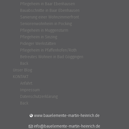
Pflegeheim in Baar Ebenhausen
Bauabschnitte in Baar Ebenhausen
Sanierung einer Wohnzimmerfront
Seniorenwohnheim in Pocking
Pflegeheim in Muggensturm
Pflegeheim in Sinzing
Pidinger Werkstätten
Pflegeheim in Pfaffenhofen/Roth
Betreutes Wohnen in Bad Göggingen
Back
Unser Blog
KONTAKT
Anfahrt
Impressum
Datenschutzerklärung
Back
www.bauelemente-martin-heinrich.de
info@bauelemente-martin-heinrich.de