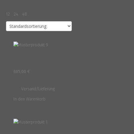
Einzelnes Ergebnis wird angezeigt
12
|
24
|
48
auf der Seite anzeigen
Musterprodukt 9
685,00
€
inkl. 16 % MwSt.
und
Versand/Lieferung
In den Warenkorb
Beliebte Artikel