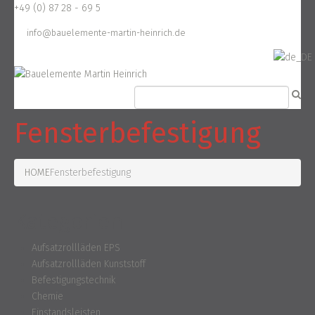
+49 (0) 87 28 - 69 5
info@bauelemente-martin-heinrich.de
Fensterbefestigung
HOME
Fensterbefestigung
Kategorien
Aufsatzrollläden EPS
Aufsatzrollläden Kunststoff
Befestigungstechnik
Chemie
Einstandsleisten