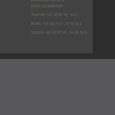
Mermooserstrasse 9
84552 Geratskirchen
TELEFON:
+49 (0) 87 28 - 69 5
MOBIL:
+49 (0) 17 0 - 20 19 20 2
TELEFAX:
+49 (0) 87 28 - 94 99 90 6