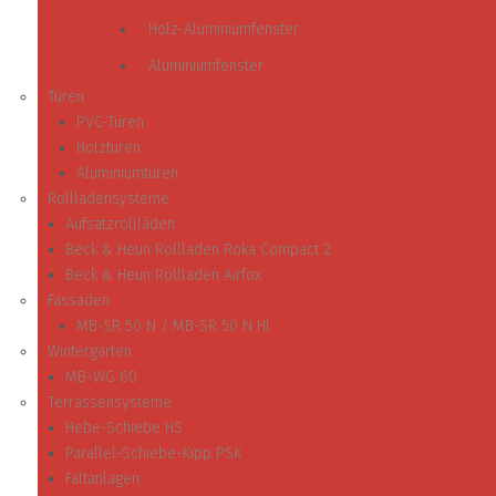
Holz-Aluminiumfenster
Aluminiumfenster
Türen
PVC-Türen
Holztüren
Aluminiumtüren
Rolllädensysteme
Aufsatzrollläden
Beck & Heun Rollladen Roka Compact 2
Beck & Heun Rollladen Airfox
Fassaden
MB-SR 50 N / MB-SR 50 N HI
Wintergärten
MB-WG 60
Terrassensysteme
Hebe-Schiebe HS
Parallel-Schiebe-Kipp PSK
Faltanlagen