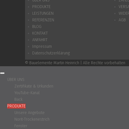
ÜBER UNS
ZAHL
PRODUKTE
VERS
LEISTUNGEN
WIDE
REFERENZEN
AGB
BLOG
KONTAKT
ANFAHRT
Impressum
Datenschutzerklärung
© Bauelemente Martin Heinrich | Alle Rechte vorbehalten
ÜBER UNS
Zertifikate & Urkunden
YouTube-Kanal
Back
PRODUKTE
Unsere Angebote
Norit-Trockenestrich
Fenster