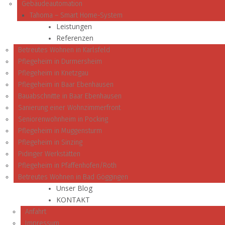
Gebäudeautomation
Tahoma – Smart Home-System
Leistungen
Referenzen
Betreutes Wohnen in Karlsfeld
Pflegeheim in Durmersheim
Pflegeheim in Knetzgau
Pflegeheim in Baar Ebenhausen
Bauabschnitte in Baar Ebenhausen
Sanierung einer Wohnzimmerfront
Seniorenwohnheim in Pocking
Pflegeheim in Muggensturm
Pflegeheim in Sinzing
Pidinger Werkstätten
Pflegeheim in Pfaffenhofen/Roth
Betreutes Wohnen in Bad Göggingen
Unser Blog
KONTAKT
Anfahrt
Impressum