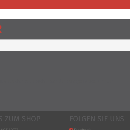
R
 Vielleicht hilft die Suchfunktion den benötigen Artikel zu finden.
S ZUM SHOP
FOLGEN SIE UNS