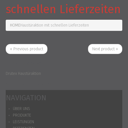
schnellen Lieferzeiten
HOME
Haustüraktion mit schnellen Lieferzeiten
« Previous product
Next product »
Datum:
30.04.2023
Drutex Haustüraktion
Kommentare sind deaktiviert.
NAVIGATION
ÜBER UNS
PRODUKTE
LEISTUNGEN