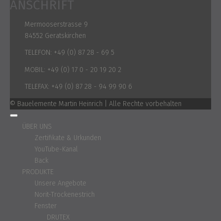
ANSCHRIFT
Mermooserstrasse 9
84552 Geratskirchen
TELEFON:
+49 (0) 87 28 - 69 5
MOBIL:
+49 (0) 17 0 - 20 19 20 2
TELEFAX:
+49 (0) 87 28 - 94 99 90 6
© Bauelemente Martin Heinrich | Alle Rechte vorbehalten
ÜBER UNS
Zertifikate & Urkunden
YouTube-Kanal
Back
PRODUKTE
Unsere Angebote
Norit-Trockenestrich
Fenster
DRUTEX