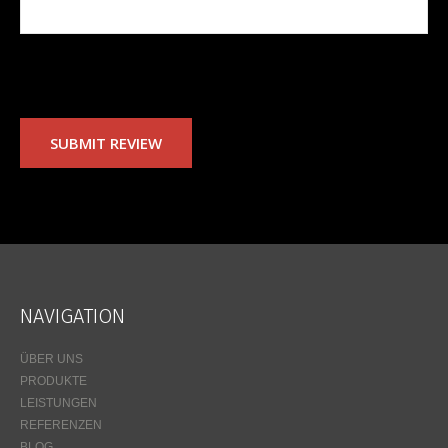
CAPTCHA Code
*
Noch keine Kommentare bis jetzt.
NAVIGATION
ÜBER UNS
PRODUKTE
LEISTUNGEN
REFERENZEN
BLOG