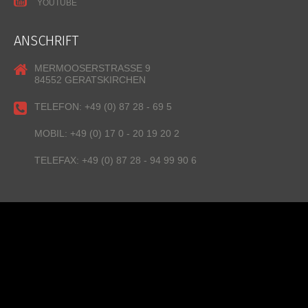
YOUTUBE
ANSCHRIFT
MERMOOSERSTRASSE 9
84552 GERATSKIRCHEN
TELEFON:
+49 (0) 87 28 - 69 5
MOBIL:
+49 (0) 17 0 - 20 19 20 2
TELEFAX:
+49 (0) 87 28 - 94 99 90 6
© Bauelemente Martin Heinrich | Alle Rechte vorbehalten
ÜBER UNS
Zertifikate & Urkunden
YouTube-Kanal