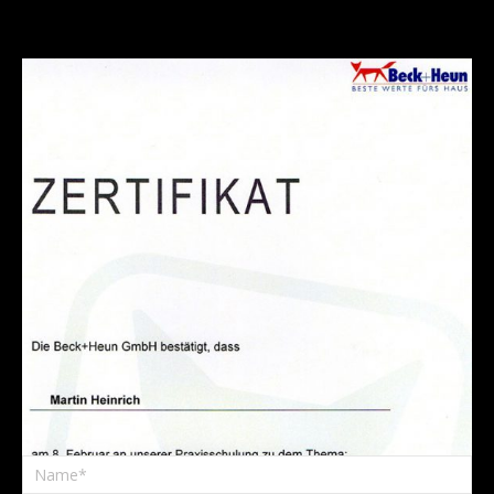
Beck & Heun Rollladen Airfox
,
ROLLLÄDENSYSTEME
Info:
AIRFOX-Lüftungssystem in Einbau- und Aufsatzkästen
EINEN KOMMENTAR SCHREIBEN