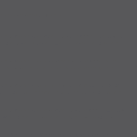
nden diesen Vertrag zu widerrufen.
ht der Beförderer ist, die Waren in Besitz genommen haben bzw. hat,
lichen Bestellung bestellt haben und diese einheitlich geliefert
ht der Beförderer ist, die letzte Ware in Besitz genommen haben
lichen Bestellung bestellt haben und diese getrennt geliefert
 der Beförderer ist, die letzte Teilsendung oder das letzte Stück in
ellt haben, die in mehreren Teilsendungen oder Stücken geliefert
ht der Beförderer ist, die erste Ware in Besitz genommen haben bzw.
von Waren über einen festgelegten Zeitraum hinweg geschlossen
ente Martin Heinrich, Mermooserstraße 9, 84552 Geratskirchen,