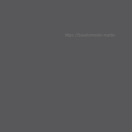
Adresse: info@bauelemente-martin-heinrich.de, Faxnummer: +49 (0)
 ein mit der Post versandter Brief, E-Mail oder Telefax) über Ihren
verwenden, das jedoch nicht vorgeschrieben ist. Sie können das
ärung auch auf unserer Internetseite
https://bauelemente-martin-
ln. Machen Sie von dieser Möglichkeit Gebrauch, so werden wir
den Eingang eines solchen Widerrufs übermitteln.
Mitteilung über die Ausübung des Widerrufsrechts vor Ablauf der
ahlungen, die wir von Ihnen erhalten haben, einschließlich der
ch daraus ergeben, dass Sie eine andere Art der Lieferung als die
 haben), unverzüglich und spätestens binnen vierzehn Tagen ab dem
ruf dieses Vertrags bei uns eingegangen ist. Für diese Rückzahlung
prünglichen Transaktion eingesetzt haben, es sei denn, mit Ihnen
ll werden Ihnen wegen dieser Rückzahlung Entgelte berechnet.