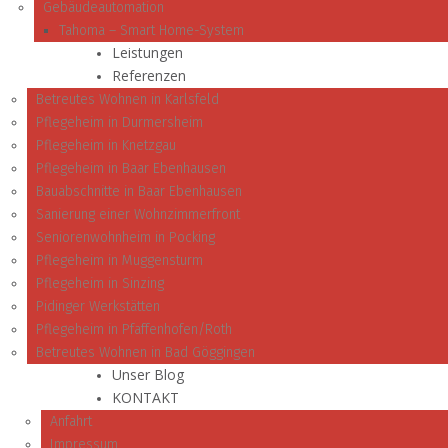
Gebäudeautomation
Tahoma – Smart Home-System
Leistungen
Referenzen
Betreutes Wohnen in Karlsfeld
Pflegeheim in Durmersheim
Pflegeheim in Knetzgau
Pflegeheim in Baar Ebenhausen
Bauabschnitte in Baar Ebenhausen
Sanierung einer Wohnzimmerfront
Seniorenwohnheim in Pocking
Pflegeheim in Muggensturm
Pflegeheim in Sinzing
Pidinger Werkstätten
Pflegeheim in Pfaffenhofen/Roth
Betreutes Wohnen in Bad Göggingen
Unser Blog
KONTAKT
Anfahrt
Impressum