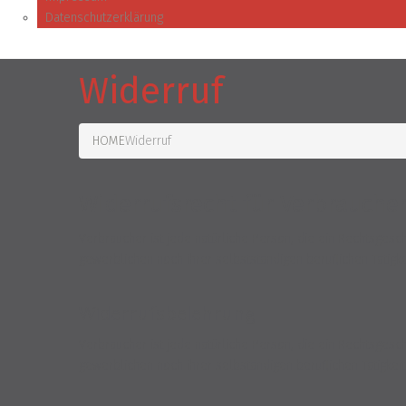
Datenschutzerklärung
Widerruf
HOME
Widerruf
Widerrufsrecht für Verbrauche
Verbraucher ist jede natürliche Person, die ein Rechtsges
gewerblichen noch ihrer selbstständigen beruflichen Tätigk
Widerrufsbelehrung
Verbraucher ist jede natürliche Person, die ein Rechtsges
gewerblichen noch ihrer selbständigen beruflichen Tätigke