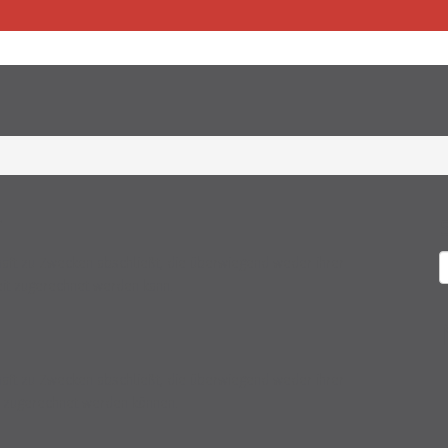
r
chäft zu Zwecken abschließt, die überwiegend weder ihrer
eit zugerechnet werden kann.
chäft zu Zwecken abschließt, die überwiegend weder ihrer
it zugerechnet werden können.