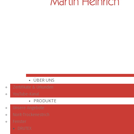
ÜBER UNS
Zertifikate & Urkunden
YouTube-Kanal
PRODUKTE
Unsere Angebote
Norit-Trockenestrich
Fenster
DRUTEX