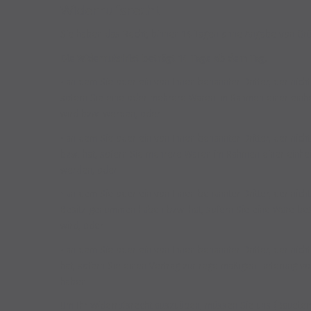
Widerrufsrecht
Sie haben das Recht, binnen 14 Tagen ohne Angabe von Grü
Die Widerrufsfrist beträgt 14 Tage ab dem Tag,
• an dem Sie oder ein von Ihnen benannter Dritter, der nic
sofern Sie eine oder mehrere Waren im Rahmen einer einheit
wird bzw. werden, oder
• an dem Sie oder ein von Ihnen benannter Dritter, der nic
bzw. hat, sofern Sie mehrere Waren im Rahmen einer einheit
werden, oder
• an dem Sie oder ein von Ihnen benannter Dritter, der nicht
Besitz genommen haben bzw. hat, sofern Sie eine Ware best
wird, oder
• an dem Sie oder ein von Ihnen benannter Dritter, der nic
hat, sofern Sie einen Vertrag zur regelmäßigen Lieferung 
haben.
Um Ihr Widerrufsrecht auszuüben, müssen Sie uns (Bauelem