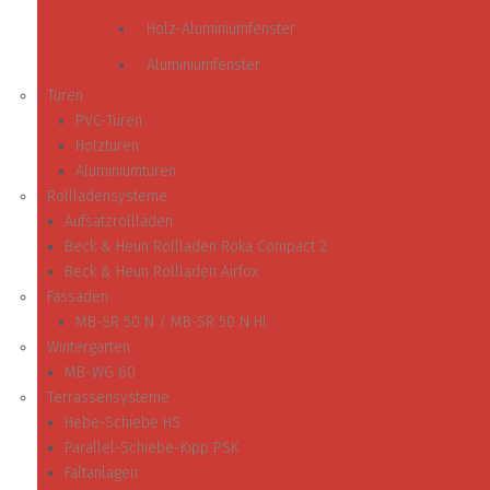
Holz-Aluminiumfenster
Aluminiumfenster
Türen
PVC-Türen
Holztüren
Aluminiumtüren
Rolllädensysteme
Aufsatzrollläden
Beck & Heun Rollladen Roka Compact 2
Beck & Heun Rollladen Airfox
Fassaden
MB-SR 50 N / MB-SR 50 N HI
Wintergärten
MB-WG 60
Terrassensysteme
Hebe-Schiebe HS
Parallel-Schiebe-Kipp PSK
Faltanlagen