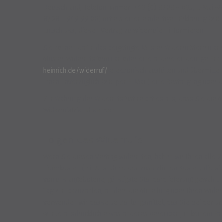
Deutschland, Telefonnummer: +49 (0) 87 28 - 695, E-Mail-
87 28 - 949 99 06) mittels einer eindeutigen Erklärung (z.B.
Entschluss, diesen Vertrag zu widerrufen, informieren.
Sie können dafür das beigefügte Muster-Widerrufsformular 
Muster-Widerrufsformular oder eine andere eindeutige Erkl
heinrich.de/widerruf/
elektronisch ausfüllen und übermitte
Ihnen unverzüglich (z.B. per E-Mail) eine Bestätigung über 
Zur Wahrung der Widerrufsfrist reicht es aus, dass Sie die 
Widerrufsfrist absenden.
Folgen des Widerrufs
Wenn Sie diesen Vertrag widerrufen, haben wir Ihnen alle Z
Lieferkosten (mit Ausnahme der zusätzlichen Kosten, die si
von uns angebotene, günstigste Standardlieferung gewählt
Tag zurückzuzahlen, an dem die Mitteilung über Ihren Wider
verwenden wir dasselbe Zahlungsmittel, das Sie bei der urs
wurde ausdrücklich etwas anderes vereinbart; in keinem Fa