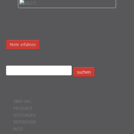
Die perfekte Lösung für anspruchsvolle Kunden!
Perfekte Verbindung moderner Optik mit gerundeten Linien des
Profils.
Mehr erfahren
suchen
Navigation
ÜBER UNS
PRODUKTE
LEISTUNGEN
REFERENZEN
BLOG