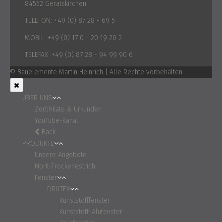
84552 Geratskirchen
TELEFON:
+49 (0) 87 28 - 69 5
MOBIL:
+49 (0) 17 0 - 20 19 20 2
TELEFAX:
+49 (0) 87 28 - 94 99 90 6
© Bauelemente Martin Heinrich | Alle Rechte vorbehalten
ÜBER UNS
Zertifikate & Urkunden
YouTube-Kanal
Back
PRODUKTE
Unsere Angebote
Norit-Trockenestrich
Fenster
DRUTEX
Kunststofffenster
Kunststoff-Alufenster