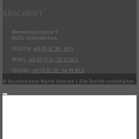
ANSCHRIFT
Mermooserstrasse 9
84552 Geratskirchen
TELEFON:
+49 (0) 87 28 - 69 5
MOBIL:
+49 (0) 17 0 - 20 19 20 2
TELEFAX:
+49 (0) 87 28 - 94 99 90 6
© Bauelemente Martin Heinrich | Alle Rechte vorbehalten