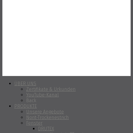
ÜBER UNS
Zertifikate & Urkunden
YouTube-Kanal
Back
PRODUKTE
Unsere Angebote
Norit-Trockenestrich
Fenster
DRUTEX