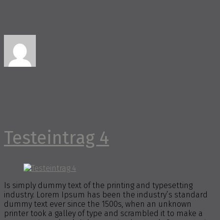
Heinrich
Letzte Artikel von Martin
Heinrich
Testeintrag 4
Is simply dummy text of the printing and typesetting
industry. Lorem Ipsum has been the industry’s standard
dummy text ever since the 1500s, when an unknown
printer took a galley of type and scrambled it to make a