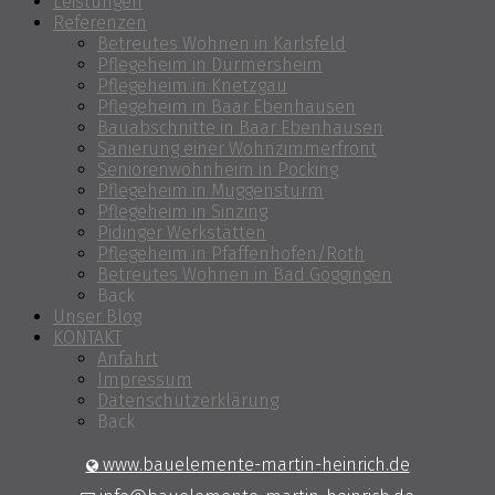
Leistungen
Referenzen
Betreutes Wohnen in Karlsfeld
Pflegeheim in Durmersheim
Pflegeheim in Knetzgau
Pflegeheim in Baar Ebenhausen
Bauabschnitte in Baar Ebenhausen
Sanierung einer Wohnzimmerfront
Seniorenwohnheim in Pocking
Pflegeheim in Muggensturm
Pflegeheim in Sinzing
Pidinger Werkstätten
Pflegeheim in Pfaffenhofen/Roth
Betreutes Wohnen in Bad Göggingen
Back
Unser Blog
KONTAKT
Anfahrt
Impressum
Datenschutzerklärung
Back
www.bauelemente-martin-heinrich.de