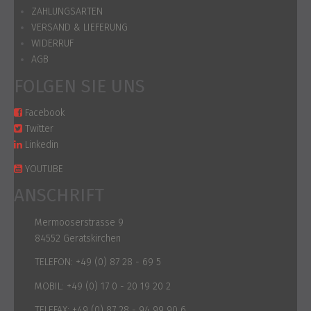
ZAHLUNGSARTEN
VERSAND & LIEFERUNG
WIDERRUF
AGB
FOLGEN SIE UNS
Facebook
Twitter
Linkedin
YOUTUBE
ANSCHRIFT
Mermooserstrasse 9
84552 Geratskirchen
TELEFON:
+49 (0) 87 28 - 69 5
MOBIL:
+49 (0) 17 0 - 20 19 20 2
TELEFAX:
+49 (0) 87 28 - 94 99 90 6