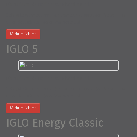
Die perfekte Lösung für anspruchsvolle Kunden!
Sehr gute Wärmedämmungsparameter zu günstigen Preisen - für
einen deutlich geringeren Wärmeverlust
Mehr erfahren
IGLO 5
Die perfekte Lösung für anspruchsvolle Kunden!
Sehr gute Wärmedämmungsparameter zu günstigen Preisen - für
einen deutlich geringeren Wärmeverlust
Mehr erfahren
IGLO Energy Classic