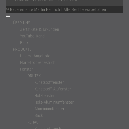
© Bauelemente Martin Heinrich | Alle Rechte vorbehalten
ÜBER UNS
Zertifikate & Urkunden
YouTube-Kanal
Back
PRODUKTE
Unsere Angebote
Norit-Trockenestrich
Fenster
DRUTEX
Kunststofffenster
Kunststoff-Alufenster
Holzfenster
Holz-Aluminiumfenster
Aluminiumfenster
Back
REHAU
Kunststofffenster