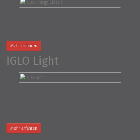
Die perfekte Lösung für anspruchsvolle Kunden!
Modernes Design, innovative Technik und hohe Energieeffizienz -
für noch geringere Heizkosten!
Mehr erfahren
IGLO Light
Die perfekte Lösung für anspruchsvolle Kunden!
Modernes Design, eine große Menge an Tageslicht und
hervorragende Parameter im Bereich der Energieeffizienz,
Wasserbeständigkeit, Windwiderstand und Luftdurchlässigkeit!
Mehr erfahren